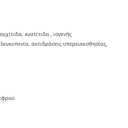
γχίτιδα, κυστίτιδα , ιογενής
 λευκοπενία, αντιδράσεις υπερευαισθησίας,
νεφρού