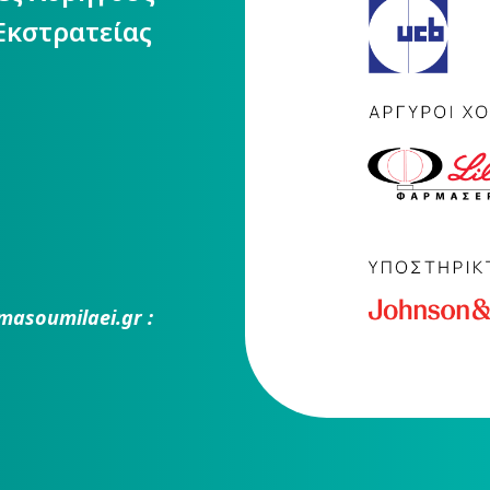
Εκστρατείας
masoumilaei.gr :