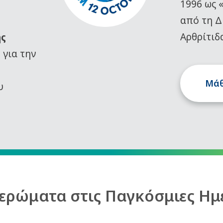
1996 ως 
από τη Δ
Αρθρίτιδ
ης
)
για την
Μάθ
υ
ερώματα στις Παγκόσμιες Ημ