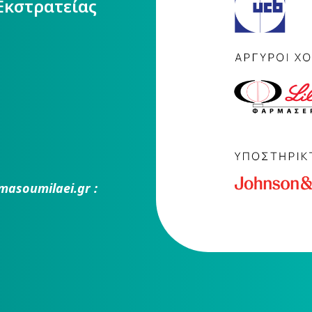
Εκστρατείας
masoumilaei.gr :