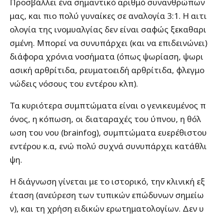
Προσβάλλει ένα σημαντικό αριθμό συνανθρώπων
μας, και πιο πολύ γυναίκες σε αναλογία 3:1. Η αιτι
ολογία της ινομυαλγίας δεν είναι σαφώς ξεκαθαρι
σμένη. Μπορεί να συνυπάρχει (και να επιδεινώνει)
διάφορα χρόνια νοσήματα (όπως ψωρίαση, ψωρι
ασική αρθρίτιδα, ρευματοειδή αρθρίτιδα, φλεγμο
νώδεις νόσους του εντέρου κλπ).
Τα κυριότερα συμπτώματα είναι ο γενικευμένος π
όνος, η κόπωση, οι διαταραχές του ύπνου, η θόλ
ωση του νου (brainfog), συμπτώματα ευερέθιστου
εντέρου κ.α, ενώ πολύ συχνά συνυπάρχει κατάθλι
ψη.
Η διάγνωση γίνεται με το ιστορικό, την κλινική εξ
έταση (ανεύρεση των τυπικών επώδυνων σημείω
ν), και τη χρήση ειδικών ερωτηματολογίων. Δεν υ