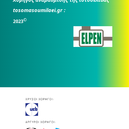
tosomasoumilaei.gr :
©
2023