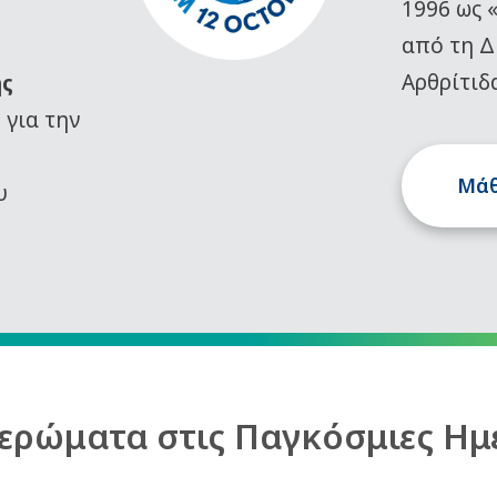
1996 ως 
από τη Δ
Αρθρίτιδ
ης
)
για την
Μάθ
υ
ερώματα στις Παγκόσμιες Ημ