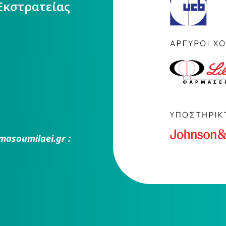
Εκστρατείας
masoumilaei.gr :