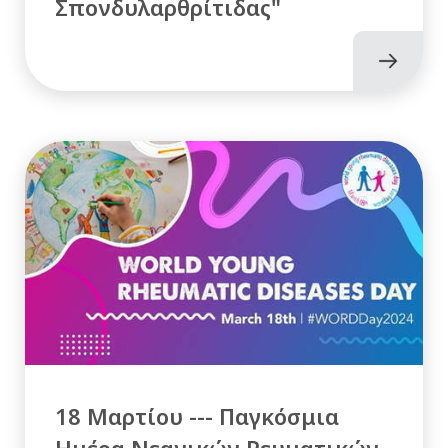
Σπονδυλαρθρίτιδας"
18 Μαρτίου --- Παγκόσμια
Ημέρα Νεανικών Ρευματικών