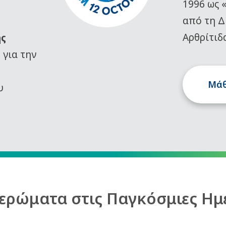
1996 ως 
από τη Δ
Αρθρίτιδ
ης
)
για την
Μάθ
υ
ερώματα στις Παγκόσμιες Ημ