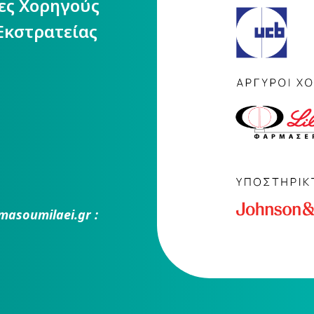
ίες Χορηγούς
Εκστρατείας
masoumilaei.gr :