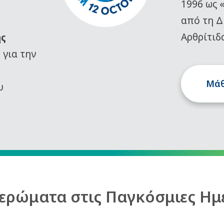
1996 ως 
από τη Δ
Αρθρίτιδ
ης
)
για την
Μάθ
υ
ερώματα στις Παγκόσμιες Ημ