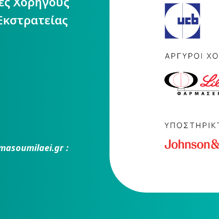
ίες Χορηγούς
Εκστρατείας
masoumilaei.gr :