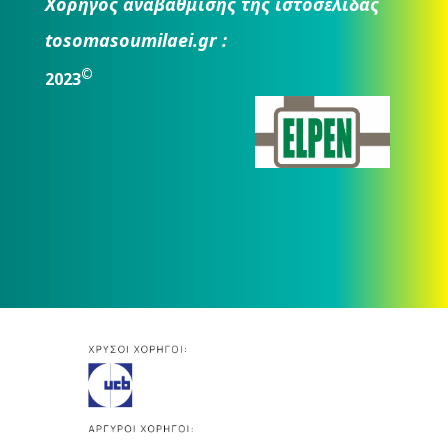
Χορηγός αναβάθμισης της ιστοσελίδας
tosomasoumilaei.gr :
©
2023