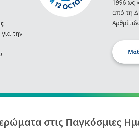
1996 ως 
από τη Δ
Αρθρίτιδ
ης
)
για την
Μάθ
υ
ερώματα στις Παγκόσμιες Ημ