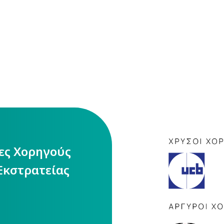
ίες Χορηγούς
Εκστρατείας