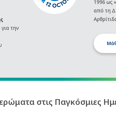
1996 ως 
από τη Δ
Αρθρίτιδ
ης
)
για την
Μάθ
υ
ερώματα στις Παγκόσμιες Ημ