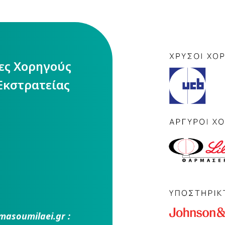
ίες Χορηγούς
Εκστρατείας
masoumilaei.gr :