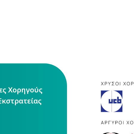
ίες Χορηγούς
Εκστρατείας