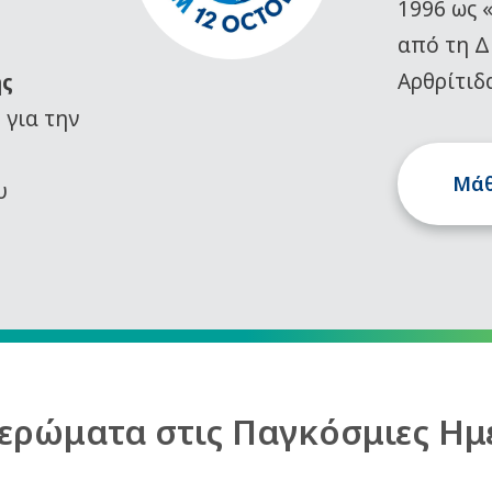
1996 ως 
από τη Δ
Αρθρίτιδ
ης
)
για την
Μάθ
υ
ερώματα στις Παγκόσμιες Ημ